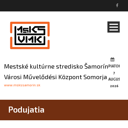
Mestské kultúrne stredisko Šamorín
PIATOK,
7
Városi Művelődési Központ Somorja
AUGUSTA,
www.mskssamorin.sk
2026
Podujatia