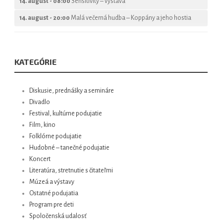
14. august - 08:00
Sensitivity – výstava
14. august - 20:00
Malá večerná hudba – Koppány a jeho hostia
KATEGÓRIE
Diskusie, prednášky a semináre
Divadlo
Festival, kultúrne podujatie
Film, kino
Folklórne podujatie
Hudobné – tanečné podujatie
Koncert
Literatúra, stretnutie s čitateľmi
Múzeá a výstavy
Ostatné podujatia
Program pre deti
Spoločenská udalosť