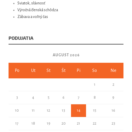
Sviatok, slávnosť
Výročná členská schôdza
Zábava a voľný čas
PODUJATIA
AUGUST 2026
Po
Ut
St
Št
Pi
So
Ne
1
2
3
4
5
6
7
8
9
10
11
12
13
14
15
16
17
18
19
20
21
22
23