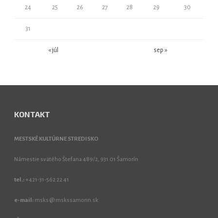
24
25
26
27
28
29
30
31
« júl
sep »
KONTAKT
MESTSKÉ KULTÚRNE STREDISKO
Námestie svätého Štefana 489/2, 931 01 Šamorín
tel.:
+421-31-562 22 41
e-mail:
msks @ mskssamorin.sk