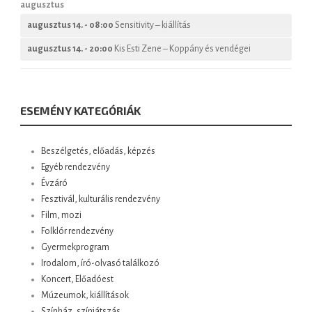
augusztus
augusztus 14. - 08:00
Sensitivity – kiállítás
augusztus 14. - 20:00
Kis Esti Zene – Koppány és vendégei
ESEMÉNY KATEGÓRIÁK
Beszélgetés, előadás, képzés
Egyéb rendezvény
Évzáró
Fesztivál, kulturális rendezvény
Film, mozi
Folklór rendezvény
Gyermekprogram
Irodalom, író-olvasó találkozó
Koncert, Előadóest
Múzeumok, kiállítások
Színház, színjátszás