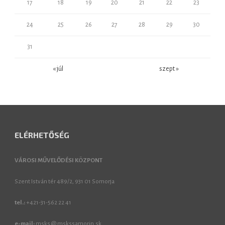
17
18
19
20
21
22
23
24
25
26
27
28
29
30
31
« júl
szept »
ELÉRHETŐSÉG
VÁROSI MŰVELŐDÉSI KÖZPONT
Szent István tér 489/2, 931 01 Somorja
tel.:
+421-31-562 22 41
e-mail:
msks @ mskssamorin.sk