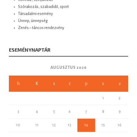
Szórakozás, szabadidő, sport
Társadalmi esemény
Ünnep, ünnepség
Zenés – táncos rendezvény
ESEMÉNYNAPTÁR
AUGUSZTUS 2026
h
K
s
c
p
s
v
1
2
3
4
5
6
7
8
9
10
11
12
13
14
15
16