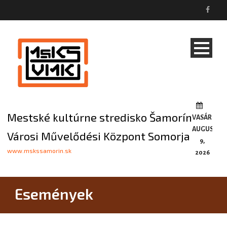
Mestské kultúrne stredisko Šamorín
VASÁRNAP,
AUGUSZTU
Városi Művelődési Központ Somorja
9,
www.mskssamorin.sk
2026
Események