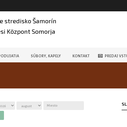
e stredisko Šamorín
si Központ Somorja
PODUJATIA
SÚBORY, KAPELY
KONTAKT
PREDAJ VST
SL