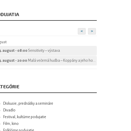
DUJATIA
<
>
gust
4. august - 08:00
Sensitivity – výstava
4. august - 20:00
Malá večerná hudba – Koppány a jeho hostia
TEGÓRIE
Diskusie, prednášky a semináre
Divadlo
Festival, kultúrne podujatie
Film, kino
Folklórne podujatie