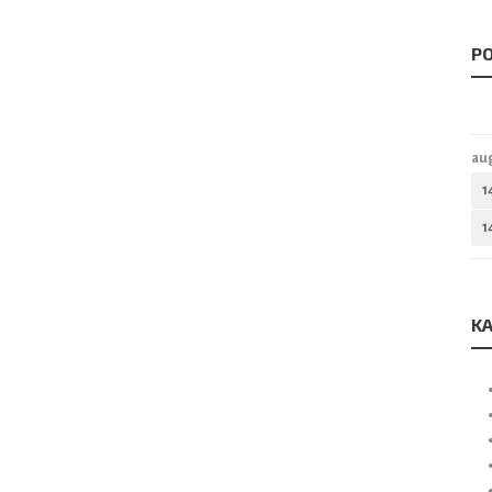
PO
au
1
1
KA