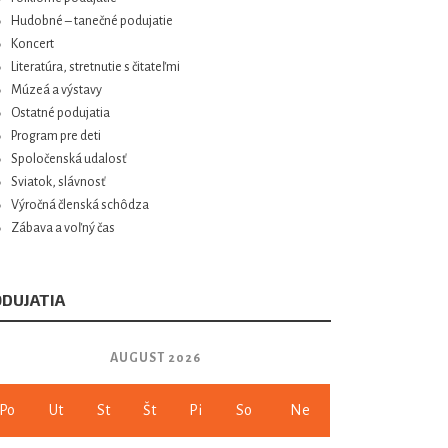
Hudobné – tanečné podujatie
Koncert
Literatúra, stretnutie s čitateľmi
Múzeá a výstavy
Ostatné podujatia
Program pre deti
Spoločenská udalosť
Sviatok, slávnosť
Výročná členská schôdza
Zábava a voľný čas
DUJATIA
AUGUST 2026
Po
Ut
St
Št
Pi
So
Ne