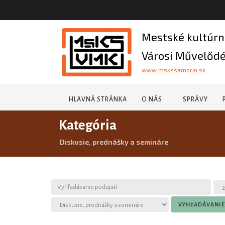
Mestské kultúrn
Városi Művelődé
www.mskssamorin.sk
HLAVNÁ STRÁNKA
O NÁS
SPRÁVY
Kategória
Diskusie, prednášky a semináre