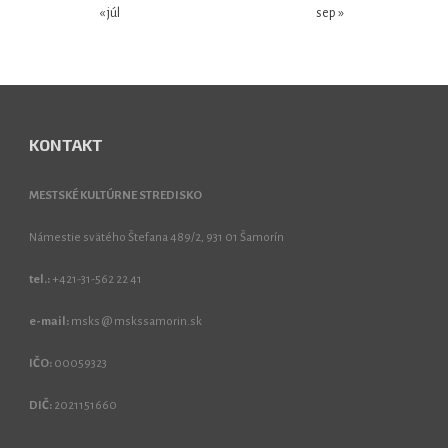
« júl
sep »
KONTAKT
MESTSKÉ KULTÚRNE STREDISKO
Námestie svätého Štefana 489/2, 931 01 Šamorín
tel.:
+421-31-562 22 41
e-mail:
msks @ mskssamorin.sk
IČO:
00059323
DIČ:
2021151660