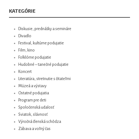
KATEGÓRIE
Diskusie, prednášky a semináre
Divadlo
Festival, kultúrne podujatie
Film, kino
Folklórne podujatie
Hudobné – tanečné podujatie
Koncert
Literatúra, stretnutie s čitateľmi
Múzeá a výstavy
Ostatné podujatia
Program pre deti
Spoločenská udalosť
Sviatok, slávnosť
Výročná členská schôdza
Zábava a voľný čas