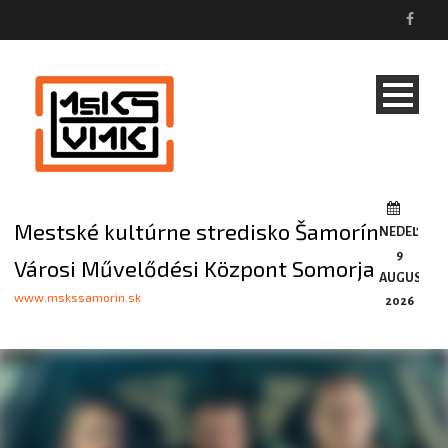
Mestské kultúrne stredisko Šamorín
NEDEĽA,
9
Városi Művelődési Központ Somorja
AUGUSTA,
www.mskssamorin.sk
2026