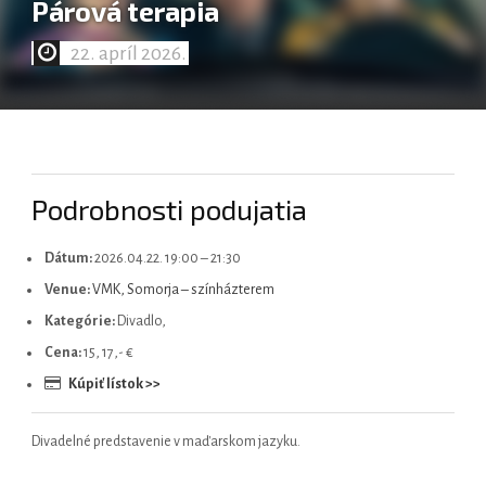
Párová terapia
22. apríl 2026.
Magyar
Podrobnosti podujatia
Dátum:
2026.04.22. 19:00
–
21:30
Venue:
VMK, Somorja – színházterem
Kategórie:
Divadlo,
Cena:
15, 17,- €
Kúpiť lístok >>
Divadelné predstavenie v maďarskom jazyku.