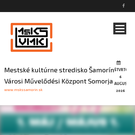
Mestské kultúrne stredisko Šamorín
ŠTVRTOK,
6
Városi Művelődési Központ Somorja
AUGUSTA,
www.mskssamorin.sk
2026