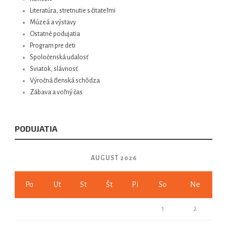
Literatúra, stretnutie s čitateľmi
Múzeá a výstavy
Ostatné podujatia
Program pre deti
Spoločenská udalosť
Sviatok, slávnosť
Výročná členská schôdza
Zábava a voľný čas
PODUJATIA
AUGUST 2026
Po
Ut
St
Št
Pi
So
Ne
1
2