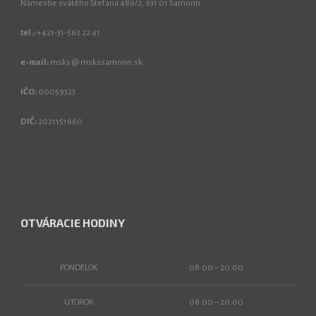
Námestie svätého Štefana 489/2, 931 01 Šamorín
tel.:
+421-31-562 22 41
e-mail:
msks @ mskssamorin.sk
IČO:
00059323
DIČ:
2021151660
OTVÁRACIE HODINY
PONDELOK
08:00 – 20:00
UTOROK
08:00 – 20:00