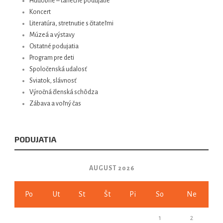
Hudobné – tanečné podujatie
Koncert
Literatúra, stretnutie s čitateľmi
Múzeá a výstavy
Ostatné podujatia
Program pre deti
Spoločenská udalosť
Sviatok, slávnosť
Výročná členská schôdza
Zábava a voľný čas
PODUJATIA
AUGUST 2026
Po
Ut
St
Št
Pi
So
Ne
1
2