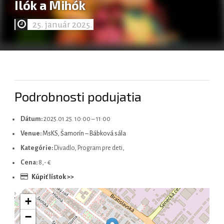
Ilók a Mihók
25. január 2025.
Magyar
Podrobnosti podujatia
Dátum:
2025.01.25. 10:00
–
11:00
Venue:
MsKS, Šamorín – Bábková sála
Kategórie:
Divadlo, Program pre deti,
Cena:
8,- €
Kúpiť lístok >>
+
−