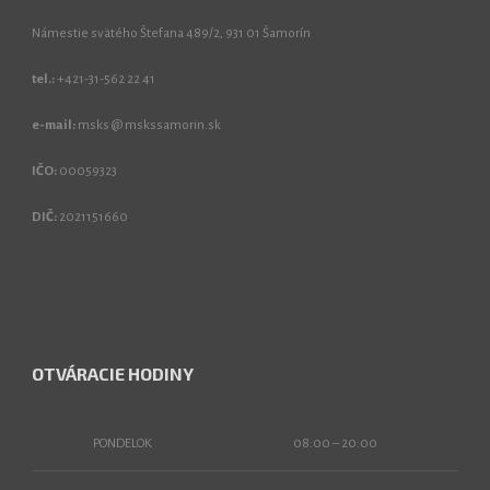
Námestie svätého Štefana 489/2, 931 01 Šamorín
tel.:
+421-31-562 22 41
e-mail:
msks @ mskssamorin.sk
IČO:
00059323
DIČ:
2021151660
OTVÁRACIE HODINY
PONDELOK
08:00 – 20:00