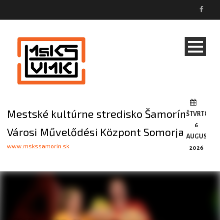
Mestské kultúrne stredisko Šamorín
ŠTVRTOK,
6
Városi Művelődési Központ Somorja
AUGUSTA,
www.mskssamorin.sk
2026