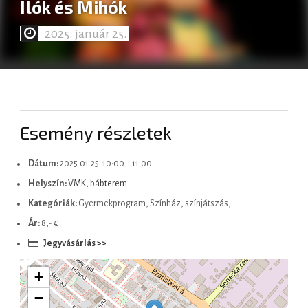
Ilók és Mihók
2025. január 25.
Slovenčina
Esemény részletek
Dátum:
2025.01.25. 10:00
–
11:00
Helyszín:
VMK, bábterem
Kategóriák:
Gyermekprogram, Színház, színjátszás,
Ár:
8,- €
Jegyvásárlás >>
+
−