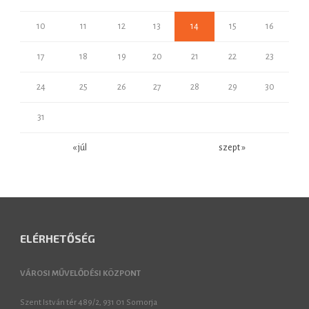
10
11
12
13
14
15
16
17
18
19
20
21
22
23
24
25
26
27
28
29
30
31
« júl
szept »
ELÉRHETŐSÉG
VÁROSI MŰVELŐDÉSI KÖZPONT
Szent István tér 489/2, 931 01 Somorja