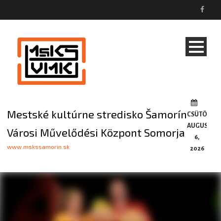
Mestské kultúrne stredisko Šamorín
CSÜTÖRTÖ
AUGUSZTU
Városi Művelődési Központ Somorja
6,
www.mskssamorin.sk
2026