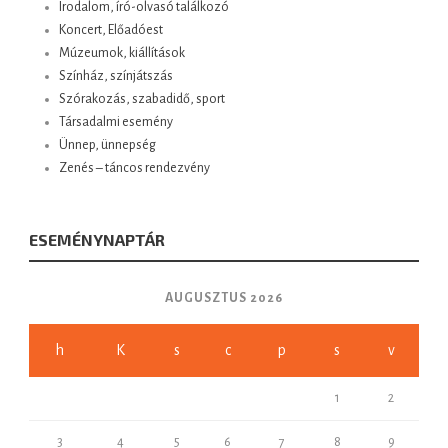
Irodalom, író-olvasó találkozó
Koncert, Előadóest
Múzeumok, kiállítások
Színház, színjátszás
Szórakozás, szabadidő, sport
Társadalmi esemény
Ünnep, ünnepség
Zenés – táncos rendezvény
ESEMÉNYNAPTÁR
AUGUSZTUS 2026
h
K
s
c
p
s
v
1
2
3
4
5
6
7
8
9