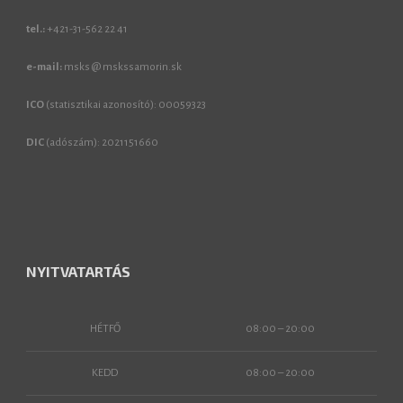
tel.:
+421-31-562 22 41
e-mail:
msks @ mskssamorin.sk
ICO
(statisztikai azonosító): 00059323
DIC
(adószám): 2021151660
NYITVATARTÁS
HÉTFŐ
08:00 – 20:00
KEDD
08:00 – 20:00