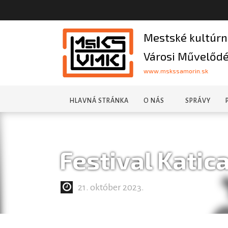
Mestské kultúrn
Városi Művelődé
www.mskssamorin.sk
HLAVNÁ STRÁNKA
O NÁS
SPRÁVY
Festival Katica
21. október 2023.