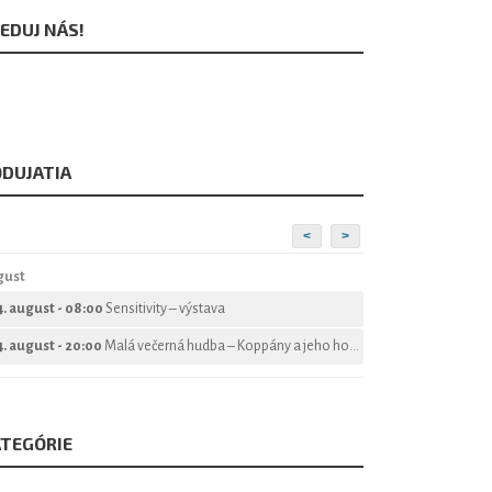
EDUJ NÁS!
DUJATIA
<
>
gust
4. august - 08:00
Sensitivity – výstava
4. august - 20:00
Malá večerná hudba – Koppány a jeho hostia
TEGÓRIE