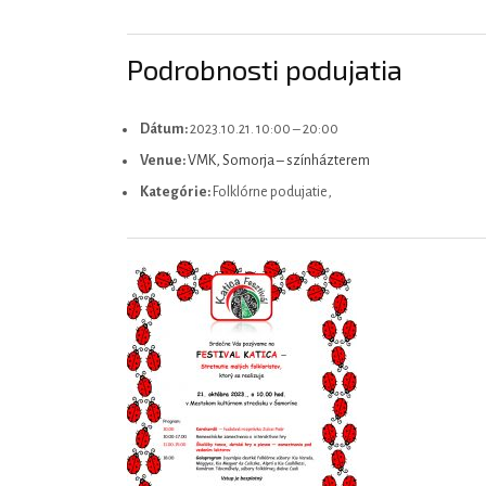
Podrobnosti podujatia
Dátum:
2023.10.21. 10:00
–
20:00
Venue:
VMK, Somorja – színházterem
Kategórie:
Folklórne podujatie,