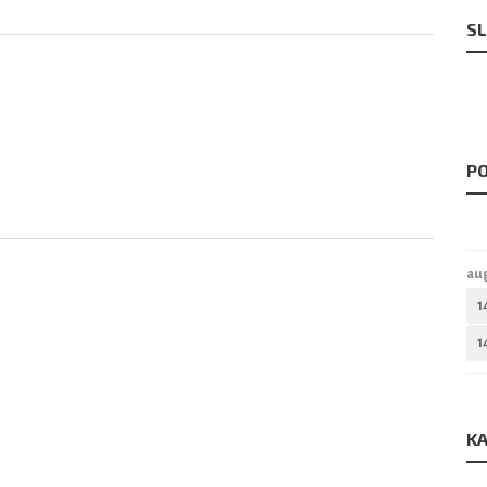
SL
PO
au
1
1
KA