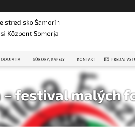
e stredisko Šamorín
si Központ Somorja
PODUJATIA
SÚBORY, KAPELY
KONTAKT
PREDAJ VST
 – festival malých f