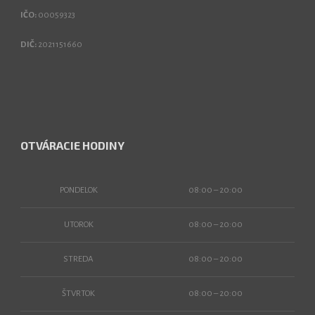
IČO:
00059323
DIČ:
2021151660
OTVÁRACIE HODINY
PONDELOK
08:00 – 20:00
UTOROK
08:00 – 20:00
STREDA
08:00 – 20:00
ŠTVRTOK
08:00 – 20:00