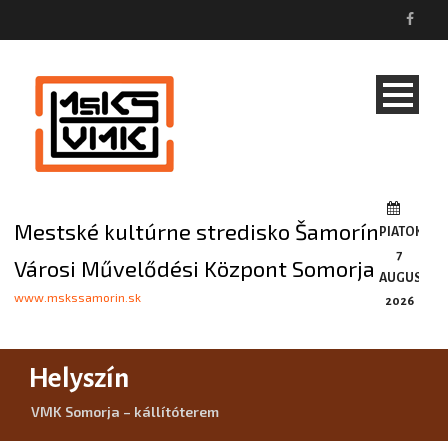
Mestské kultúrne stredisko Šamorín
PIATOK,
7
Városi Művelődési Központ Somorja
AUGUSTA,
www.mskssamorin.sk
2026
Helyszín
VMK Somorja – kállítóterem