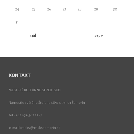
24
25
26
27
28
29
30
31
« júl
sep »
KONTAKT
MESTSKÉ KULTÚRNE STREDISKO
Námestie svätého Štefana 489/2, 931 01 Šamorín
tel.:
+421-31-562 22 41
e-mail:
msks @ mskssamorin.sk