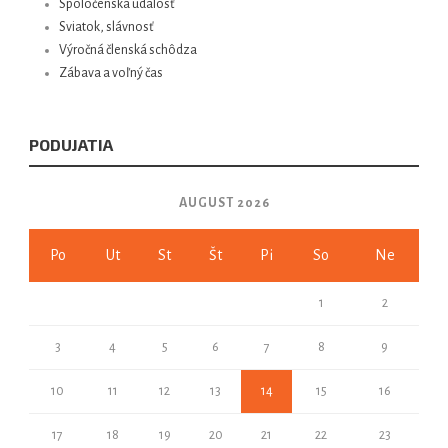
Spoločenská udalosť
Sviatok, slávnosť
Výročná členská schôdza
Zábava a voľný čas
PODUJATIA
AUGUST 2026
Po
Ut
St
Št
Pi
So
Ne
1
2
3
4
5
6
7
8
9
10
11
12
13
14
15
16
17
18
19
20
21
22
23