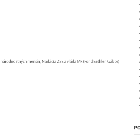
y národnostných menšín, Nadácia ZSE a vláda MR (Fond Bethlen Gábor)
PO