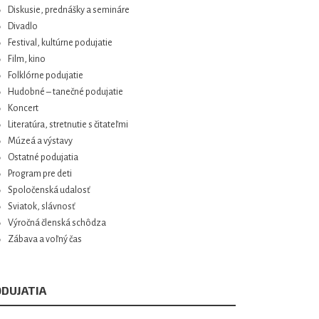
Diskusie, prednášky a semináre
Divadlo
Festival, kultúrne podujatie
Film, kino
Folklórne podujatie
Hudobné – tanečné podujatie
Koncert
Literatúra, stretnutie s čitateľmi
Múzeá a výstavy
Ostatné podujatia
Program pre deti
Spoločenská udalosť
Sviatok, slávnosť
Výročná členská schôdza
Zábava a voľný čas
DUJATIA