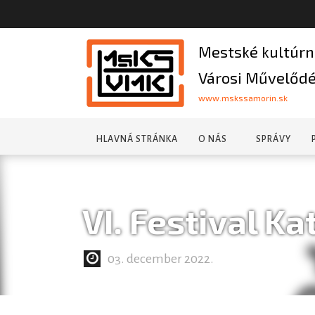
Mestské kultúrn
Városi Művelődé
www.mskssamorin.sk
HLAVNÁ STRÁNKA
O NÁS
SPRÁVY
VI. Festival Ka
03. december 2022.