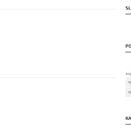
SL
PO
au
1
1
KA