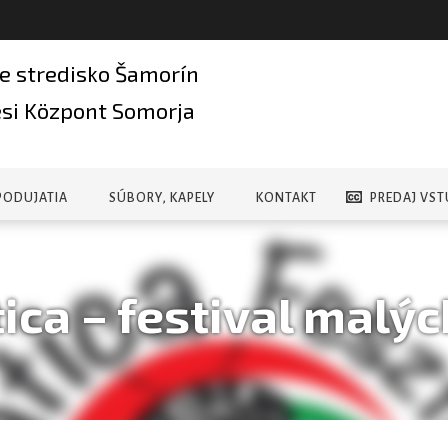
e stredisko Šamorín
si Központ Somorja
PODUJATIA
SÚBORY, KAPELY
KONTAKT
PREDAJ VST
tica – festival malýc