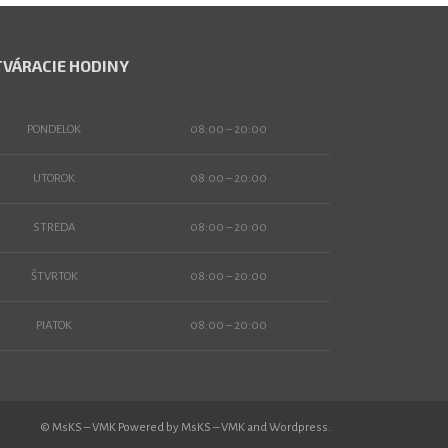
VÁRACIE HODINY
PONDELOK
08:00 – 20:00
UTOROK
08:00 – 20:00
STREDA
08:00 – 20:00
ŠTVRTOK
08:00 – 20:00
PIATOK
08:00 – 20:00
© MsKS – VMK Powered by MsKS – VMK and Wordpress.