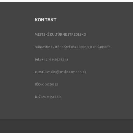
KONTAKT
MESTSKÉ KULTÚRNE STREDISKO
Námestie svätého Štefana 489/2, 931 01 Šamorín
tel.:
+421-31-562 22 41
e-mail:
msks @ mskssamorin.sk
IČO:
00059323
DIČ:
2021151660