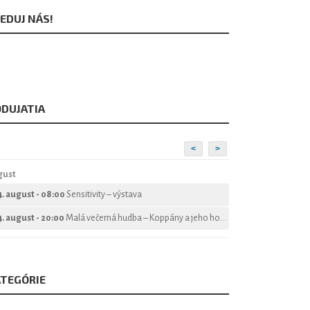
EDUJ NÁS!
DUJATIA
<
>
gust
4. august - 08:00
Sensitivity – výstava
4. august - 20:00
Malá večerná hudba – Koppány a jeho hostia
TEGÓRIE