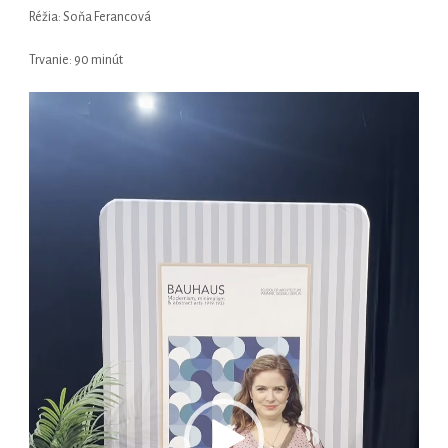
Réžia: Soňa Ferancová
Trvanie: 90 minút
Video
prehrávač