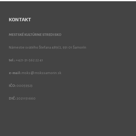
KONTAKT
MESTSKÉ KULTÚRNE STREDISKO
Námestie svätého Štefana 489/2, 931 01 Šamorín
tel.:
+421-31-562 22 41
e-mail:
msks @ mskssamorin.sk
IČO:
00059323
DIČ:
2021151660