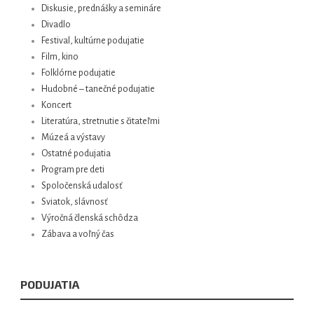
Diskusie, prednášky a semináre
Divadlo
Festival, kultúrne podujatie
Film, kino
Folklórne podujatie
Hudobné – tanečné podujatie
Koncert
Literatúra, stretnutie s čitateľmi
Múzeá a výstavy
Ostatné podujatia
Program pre deti
Spoločenská udalosť
Sviatok, slávnosť
Výročná členská schôdza
Zábava a voľný čas
PODUJATIA