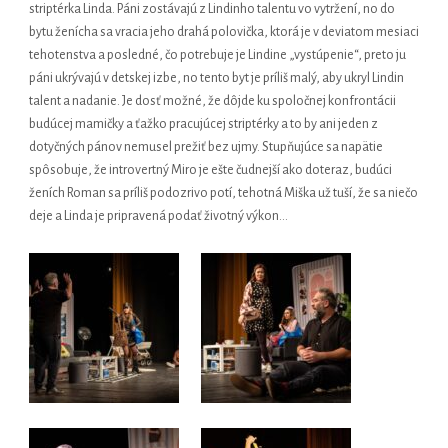
striptérka Linda. Páni zostávajú z Lindinho talentu vo vytržení, no do
bytu ženícha sa vracia jeho drahá polovička, ktorá je v deviatom mesiaci
tehotenstva a posledné, čo potrebuje je Lindine „vystúpenie“, preto ju
páni ukrývajú v detskej izbe, no tento byt je príliš malý, aby ukryl Lindin
talent a nadanie. Je dosť možné, že dôjde ku spoločnej konfrontácii
budúcej mamičky a ťažko pracujúcej striptérky a to by ani jeden z
dotyčných pánov nemusel prežiť bez ujmy. Stupňujúce sa napätie
spôsobuje, že introvertný Miro je ešte čudnejší ako doteraz, budúci
ženích Roman sa príliš podozrivo potí, tehotná Miška už tuší, že sa niečo
deje a Linda je pripravená podať životný výkon…