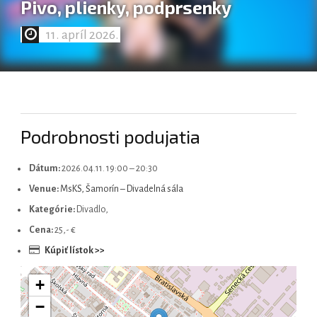
Pivo, plienky, podprsenky
11. apríl 2026.
Magyar
Podrobnosti podujatia
Dátum:
2026.04.11. 19:00
–
20:30
Venue:
MsKS, Šamorín – Divadelná sála
Kategórie:
Divadlo,
Cena:
25,- €
Kúpiť lístok >>
+
−