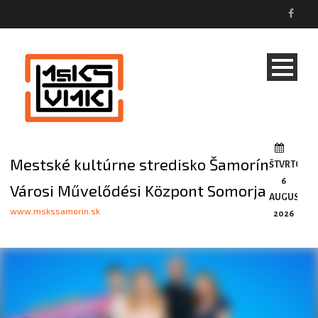
Mestské kultúrne stredisko Šamorín
ŠTVRTOK,
6
Városi Művelődési Központ Somorja
AUGUSTA,
www.mskssamorin.sk
2026