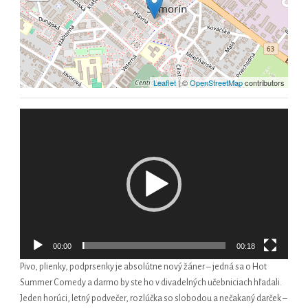
Leaflet
| ©
OpenStreetMap
contributors
Video
prehrávač
00:00
00:18
Pivo, plienky, podprsenky je absolútne nový žáner – jedná sa o Hot
Summer Comedy a darmo by ste ho v divadelných učebniciach hľadali.
Jeden horúci, letný podvečer, rozlúčka so slobodou a nečakaný darček –