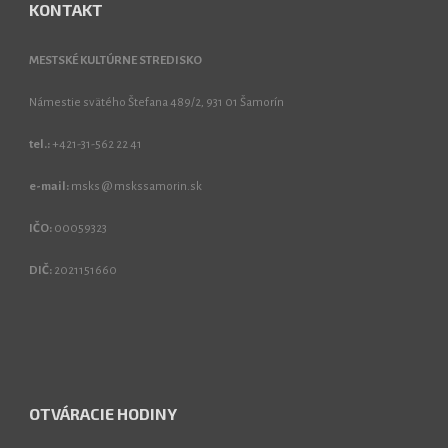
KONTAKT
MESTSKÉ KULTÚRNE STREDISKO
Námestie svätého Štefana 489/2, 931 01 Šamorín
tel.:
+421-31-562 22 41
e-mail:
msks @ mskssamorin.sk
IČO:
00059323
DIČ:
2021151660
OTVÁRACIE HODINY