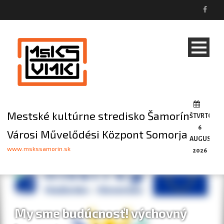
Mestské kultúrne stredisko Šamorín
ŠTVRTOK,
6
Városi Művelődési Központ Somorja
AUGUSTA,
www.mskssamorin.sk
2026
My sme budúcnosť! výchovný