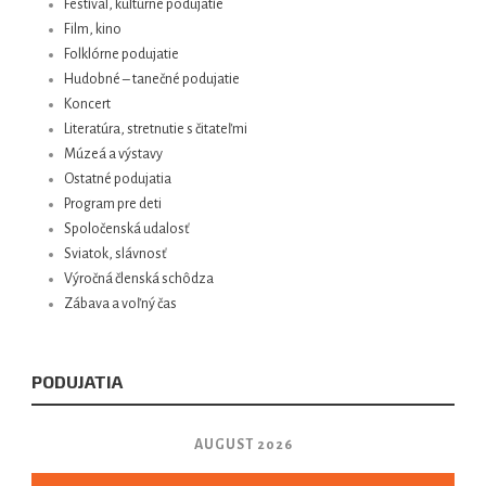
Festival, kultúrne podujatie
Film, kino
Folklórne podujatie
Hudobné – tanečné podujatie
Koncert
Literatúra, stretnutie s čitateľmi
Múzeá a výstavy
Ostatné podujatia
Program pre deti
Spoločenská udalosť
Sviatok, slávnosť
Výročná členská schôdza
Zábava a voľný čas
PODUJATIA
AUGUST 2026