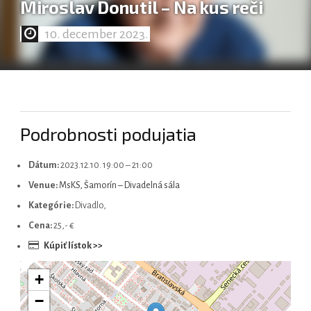
Miroslav Donutil – Na kus reči
10. december 2023.
Magyar
Podrobnosti podujatia
Dátum:
2023.12.10. 19:00
–
21:00
Venue:
MsKS, Šamorín – Divadelná sála
Kategórie:
Divadlo,
Cena:
25,- €
Kúpiť lístok >>
+
−