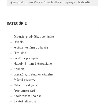
14. august - 20:00
Malá večerná hudba – Koppány a jeho hostia
KATEGÓRIE
Diskusie, prednášky a semináre
Divadlo
Festival, kultúrne podujatie
Film, kino
Folklórne podujatie
Hudobné – tanečné podujatie
Koncert
Literatúra, stretnutie s čitateľmi
Múzeá a výstavy
Ostatné podujatia
Program pre deti
Spoločenská udalosť
Sviatok, slávnosť