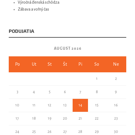
Výročná členská schôdza
Zábava a voľný čas
PODUJATIA
AUGUST 2026
Po
Ut
St
Št
Pi
So
Ne
1
2
3
4
5
6
7
8
9
10
11
12
13
14
15
16
17
18
19
20
21
22
23
24
25
26
27
28
29
30