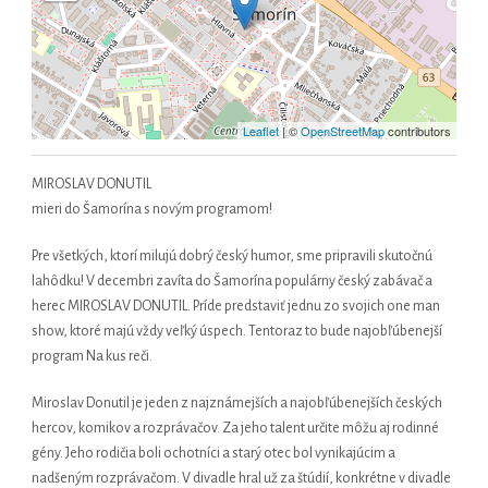
Leaflet
| ©
OpenStreetMap
contributors
MIROSLAV DONUTIL
mieri do Šamorína s novým programom!
Pre všetkých, ktorí milujú dobrý český humor, sme pripravili skutočnú
lahôdku! V decembri zavíta do Šamorína populárny český zabávač a
herec MIROSLAV DONUTIL. Príde predstaviť jednu zo svojich one man
show, ktoré majú vždy veľký úspech. Tentoraz to bude najobľúbenejší
program Na kus reči.
Miroslav Donutil je jeden z najznámejších a najobľúbenejších českých
hercov, komikov a rozprávačov. Za jeho talent určite môžu aj rodinné
gény. Jeho rodičia boli ochotníci a starý otec bol vynikajúcim a
nadšeným rozprávačom. V divadle hral už za štúdií, konkrétne v divadle