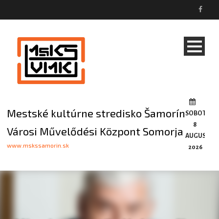
Mestské kultúrne stredisko Šamorín
SOBOTA,
8
Városi Művelődési Központ Somorja
AUGUSTA,
www.mskssamorin.sk
2026