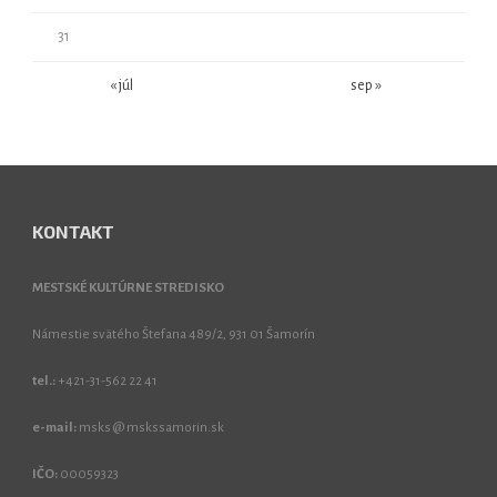
31
« júl
sep »
KONTAKT
MESTSKÉ KULTÚRNE STREDISKO
Námestie svätého Štefana 489/2, 931 01 Šamorín
tel.:
+421-31-562 22 41
e-mail:
msks @ mskssamorin.sk
IČO:
00059323