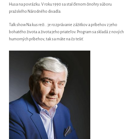
Husa na povrázku. V roku 1990 sa stal členom činohry súboru
pražského Národného divadla.
Talk show Na kus reči… je rozprávanie zážitkov a príbehov z jeho
bohatého života a života jeho priateľov. Program sa skladá z nových
humorných príbehov, tak sa máte na čo tešiť.