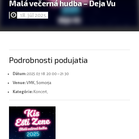
Malá večerná hudba – Deja Vu
18. júl 2025.
Magyar
Podrobnosti podujatia
Dátum:
2025.07.18. 20:00
–
21:30
Venue:
VMK, Somorja
Kategórie:
Koncert,