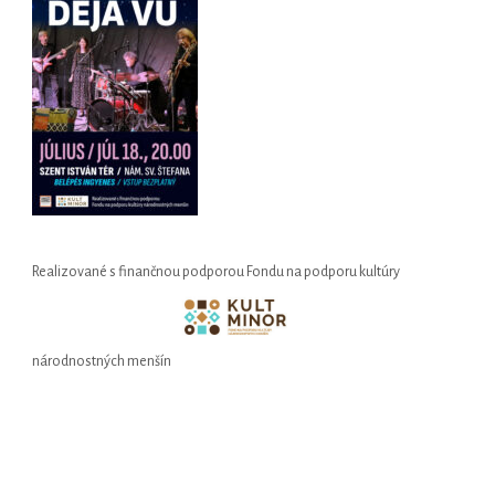
Realizované s finančnou podporou Fondu na podporu kultúry
národnostných menšín