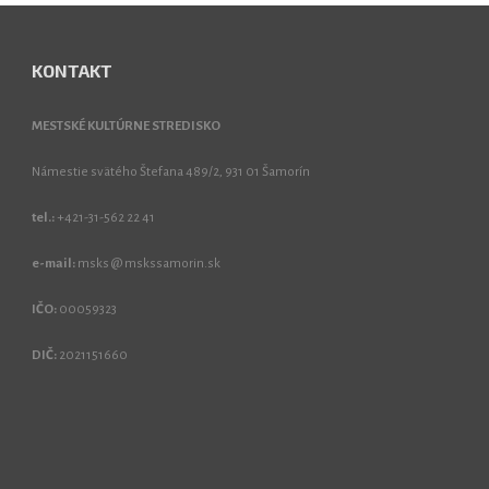
KONTAKT
MESTSKÉ KULTÚRNE STREDISKO
Námestie svätého Štefana 489/2, 931 01 Šamorín
tel.:
+421-31-562 22 41
e-mail:
msks @ mskssamorin.sk
IČO:
00059323
DIČ:
2021151660