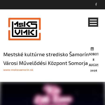
Mestské kultúrne stredisko Šamorín
SOBOTA,
8
Városi Művelődési Központ Somorja
AUGUSTA,
www.mskssamorin.sk
2026