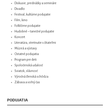
Diskusie, prednášky a semináre
Divadlo
Festival, kultúrne podujatie
Film, kino
Folklórne podujatie
Hudobné – tanečné podujatie
Koncert
Literatúra, stretnutie s čitateľmi
Múzeá a výstavy
Ostatné podujatia
Program pre deti
Spoločenská udalosť
Sviatok, slávnosť
Výročná členská schôdza
Zábava a voľný čas
PODUJATIA