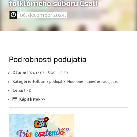
folklórneho súboru Csali
06. december 2024.
Magyar
Podrobnosti podujatia
Dátum:
2024.12.06. 18:00
–
19:30
Kategórie:
Folklórne podujatie, Hudobné – tanečné podujatie,
Cena:
5,- €
Kúpiť lístok >>