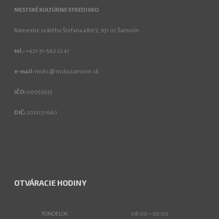
MESTSKÉ KULTÚRNE STREDISKO
Námestie svätého Štefana 489/2, 931 01 Šamorín
tel.:
+421-31-562 22 41
e-mail:
msks @ mskssamorin.sk
IČO:
00059323
DIČ:
2021151660
OTVÁRACIE HODINY
PONDELOK
08:00 – 20:00