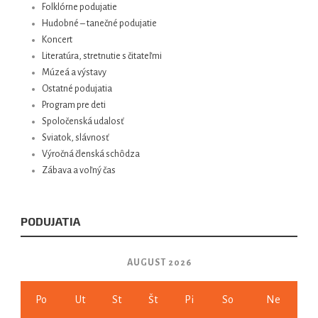
Folklórne podujatie
Hudobné – tanečné podujatie
Koncert
Literatúra, stretnutie s čitateľmi
Múzeá a výstavy
Ostatné podujatia
Program pre deti
Spoločenská udalosť
Sviatok, slávnosť
Výročná členská schôdza
Zábava a voľný čas
PODUJATIA
AUGUST 2026
Po
Ut
St
Št
Pi
So
Ne