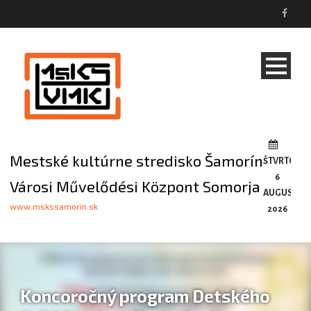
Mestské kultúrne stredisko Šamorín
ŠTVRTOK,
6
Városi Művelődési Központ Somorja
AUGUSTA,
www.mskssamorin.sk
2026
Koncoročný program Detského