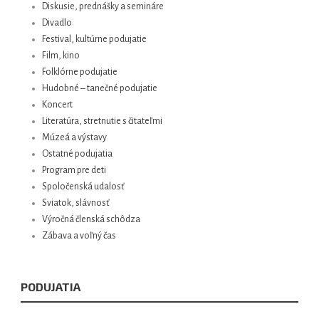
Diskusie, prednášky a semináre
Divadlo
Festival, kultúrne podujatie
Film, kino
Folklórne podujatie
Hudobné – tanečné podujatie
Koncert
Literatúra, stretnutie s čitateľmi
Múzeá a výstavy
Ostatné podujatia
Program pre deti
Spoločenská udalosť
Sviatok, slávnosť
Výročná členská schôdza
Zábava a voľný čas
PODUJATIA