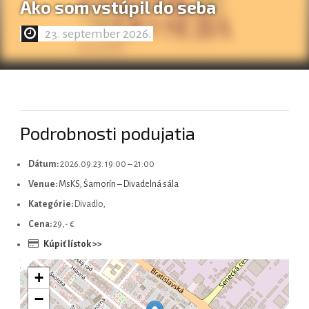
Ako som vstúpil do seba
23. september 2026.
Magyar
Podrobnosti podujatia
Dátum:
2026.09.23. 19:00
–
21:00
Venue:
MsKS, Šamorín – Divadelná sála
Kategórie:
Divadlo,
Cena:
29,- €
Kúpiť lístok >>
+
−