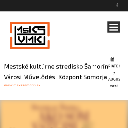
Mestské kultúrne stredisko Šamorín
PIATOK,
7
Városi Művelődési Központ Somorja
AUGUSTA,
www.mskssamorin.sk
2026