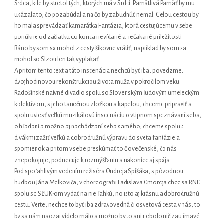
Srdca, kde by stretol tých, ktorých má v Srdci. Pamätlivá Pamäť by mu
ukázala to, čo pozabúdal a na čo by zabudnúť nemal. Celou cestou by
ho mala sprevádzať kamarátka Fantázia, ktorá cestujúcemu v sebe
ponúkne od začiatku do konca nevídané a nečakané príležitosti.
Ráno by som sa mohol z cesty šikovne vrátiť, napríklad by som sa
mohol so Slzou len tak vyplakať…
A pritom tento text a táto inscenácia nechcú byť iba, povedzme,
dvojhodinovou rekonštrukciou života muža v pokročilom veku.
Radošinské naivné divadlo spolu so Slovenským ľudovým umeleckým
kolektívom, s jeho tanečnou zložkou a kapelou, chceme pripraviť a
spolu uviesť veľkú muzikálovú inscenáciu o vtipnom spoznávaní seba,
o hľadaní a možno aj nachádzaní seba samého; chceme spolu s
divákmi zažiť veľkú a dobrodružnú výpravu do sveta fantázie a
spomienok a pritom v sebe preskúmať to človečenské, čo nás
znepokojuje, podnecuje k rozmýšľaniu a nakoniec aj spája.
Pod spoľahlivým vedením režiséra Ondreja Spišáka, s pôvodnou
hudbou Jána Melkoviča, v choreografii Ladislava Cmoreja chce sa RND
spolu so SĽUK-om vydať na nie ľahkú, no isto aj krásnu a dobrodružnú
cestu. Verte, nechce to byť iba zdravovedná či osvetová cesta v nás, to
by sa nám naozaj videlo málo a možno by to ani nebolo nič zaujímavé