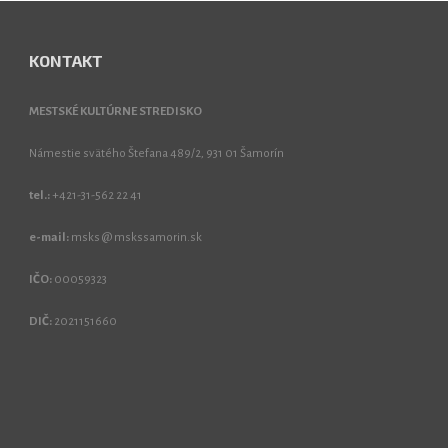
KONTAKT
MESTSKÉ KULTÚRNE STREDISKO
Námestie svätého Štefana 489/2, 931 01 Šamorín
tel.:
+421-31-562 22 41
e-mail:
msks @ mskssamorin.sk
IČO:
00059323
DIČ:
2021151660