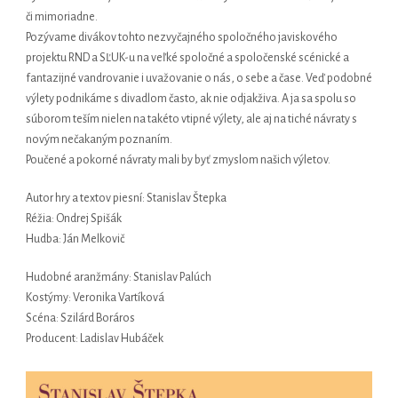
či mimoriadne.
Pozývame divákov tohto nezvyčajného spoločného javiskového
projektu RND a SĽUK-u na veľké spoločné a spoločenské scénické a
fantazijné vandrovanie i uvažovanie o nás, o sebe a čase. Veď podobné
výlety podnikáme s divadlom často, ak nie odjakživa. A ja sa spolu so
súborom teším nielen na takéto vtipné výlety, ale aj na tiché návraty s
novým nečakaným poznaním.
Poučené a pokorné návraty mali by byť zmyslom našich výletov.
Autor hry a textov piesní: Stanislav Štepka
Réžia: Ondrej Spišák
Hudba: Ján Melkovič
Hudobné aranžmány: Stanislav Palúch
Kostýmy: Veronika Vartíková
Scéna: Szilárd Boráros
Producent: Ladislav Hubáček