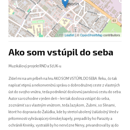
Leaflet
| ©
OpenStreetMap
contributors
Ako som vstúpil do seba
Muzikálový projekt RND a SĽUK-u
Zišiel mi na um príbeh na hru AKO SOM VSTÚPIL DO SEBA. Reku, čo tak
napísať vtipnú a nekonvenčnú správu o dobrodružnej ceste z vlastných
úst do svojho vnútra, teda podniknúť doslovnú javiskovú cestu do seba.
Autor sa rozhodne v jeden deň – len tak doslova vstúpiť do seba,
zoznámiť sa s vlastným vnútrom, teda Jazykom, Zubmi, so Slinami,
ktoré ho dopravia do Žalúdka, kde by stretol ubolený žalúdočný Vred v
prítomnosti vyhrávajúcej rómskej kapely, prepadli by ho Parazity a
ochránili Krvinky, vystrašili by ho nervózne Nervy, privandroval by aj do