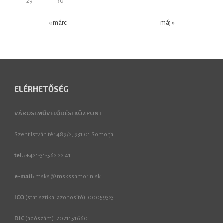
29
30
« márc
máj »
ELÉRHETŐSÉG
VÁROSI MŰVELŐDÉSI KÖZPONT
Szent István tér 489/2, 931 01 Somorja
tel.:
+421-31-562 22 41
e-mail:
msks @ mskssamorin.sk
ICO
(statisztikai azonosító): 00059323
DIC
(adószám): 2021151660