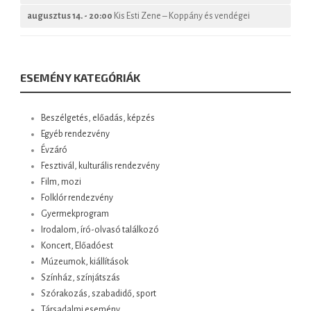
augusztus 14. - 20:00
Kis Esti Zene – Koppány és vendégei
ESEMÉNY KATEGÓRIÁK
Beszélgetés, előadás, képzés
Egyéb rendezvény
Évzáró
Fesztivál, kulturális rendezvény
Film, mozi
Folklór rendezvény
Gyermekprogram
Irodalom, író-olvasó találkozó
Koncert, Előadóest
Múzeumok, kiállítások
Színház, színjátszás
Szórakozás, szabadidő, sport
Társadalmi esemény