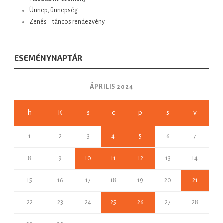
Ünnep, ünnepség
Zenés – táncos rendezvény
ESEMÉNYNAPTÁR
ÁPRILIS 2024
h
K
s
c
p
s
v
1
2
3
4
5
6
7
8
9
10
11
12
13
14
15
16
17
18
19
20
21
22
23
24
25
26
27
28