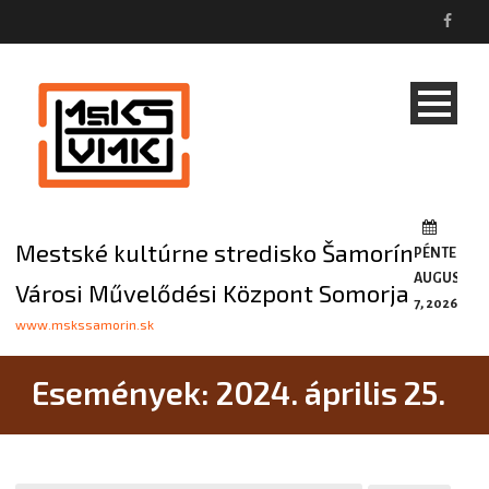
Mestské kultúrne stredisko Šamorín
PÉNTEK,
AUGUSZTU
Városi Művelődési Központ Somorja
7, 2026
www.mskssamorin.sk
Események: 2024. április 25.