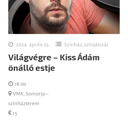
2024. április 25.
Színház, színjátszás
Világvégre – Kiss Ádám
önálló estje
18:00
VMK, Somorja –
színházterem
15