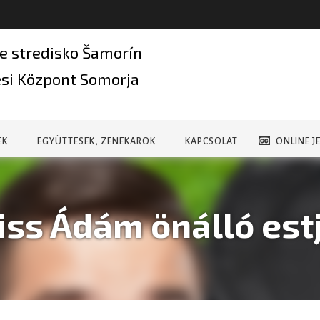
e stredisko Šamorín
si Központ Somorja
EK
EGYÜTTESEK, ZENEKAROK
KAPCSOLAT
ONLINE J
iss Ádám önálló est