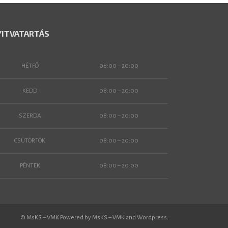
YITVATARTÁS
HÉTFŐ
08:00 – 20:00
KEDD
08:00 – 20:00
SZERDA
08:00 – 20:00
CSÜTÖRTÖK
08:00 – 20:00
PÉNTEK
08:00 – 20:00
© MsKS – VMK Powered by MsKS – VMK and Wordpress.