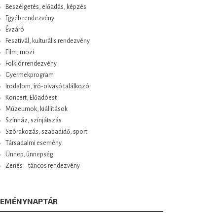
Beszélgetés, előadás, képzés
Egyéb rendezvény
Évzáró
Fesztivál, kulturális rendezvény
Film, mozi
Folklór rendezvény
Gyermekprogram
Irodalom, író-olvasó találkozó
Koncert, Előadóest
Múzeumok, kiállítások
Színház, színjátszás
Szórakozás, szabadidő, sport
Társadalmi esemény
Ünnep, ünnepség
Zenés – táncos rendezvény
SEMÉNYNAPTÁR