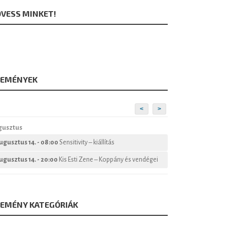
VESS MINKET!
SEMÉNYEK
<
>
gusztus
ugusztus 14. - 08:00
Sensitivity – kiállítás
ugusztus 14. - 20:00
Kis Esti Zene – Koppány és vendégei
SEMÉNY KATEGÓRIÁK