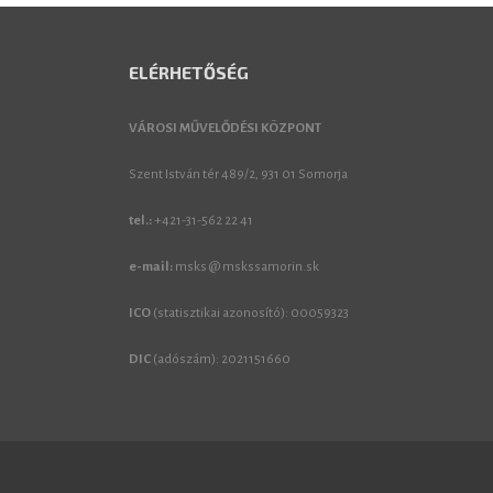
ELÉRHETŐSÉG
VÁROSI MŰVELŐDÉSI KÖZPONT
Szent István tér 489/2, 931 01 Somorja
tel.:
+421-31-562 22 41
e-mail:
msks @ mskssamorin.sk
ICO
(statisztikai azonosító): 00059323
DIC
(adószám): 2021151660