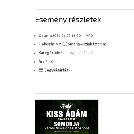
Esemény részletek
Dátum:
2024.04.25. 18:00
–
19:30
Helyszín:
VMK, Somorja – színházterem
Kategóriák:
Színház, színjátszás,
Ár:
15,- €
Jegyvásárlás >>