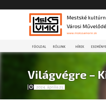
Mestské kultúrn
Városi Művelődé
www.mskssamorin.sk
FŐOLDAL
RÓLUNK
HÍREK
ESEMÉNY
Világvégre – K
2024. április 25.