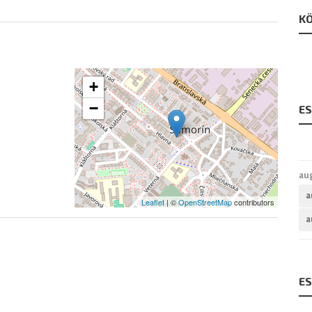
KÖ
+
−
E
au
a
Leaflet
| ©
OpenStreetMap
contributors
a
E