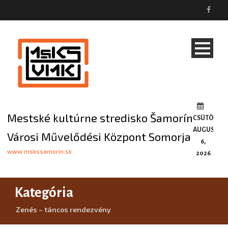
Mestské kultúrne stredisko Šamorín
CSÜTÖRTÖ
AUGUSZTU
Városi Művelődési Központ Somorja
6,
www.mskssamorin.sk
2026
Kategória
Zenés – táncos rendezvény