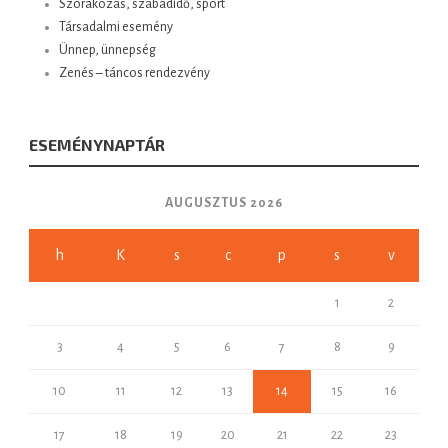
Szórakozás, szabadidő, sport
Társadalmi esemény
Ünnep, ünnepség
Zenés – táncos rendezvény
ESEMÉNYNAPTÁR
AUGUSZTUS 2026
h
K
s
c
p
s
v
1
2
3
4
5
6
7
8
9
10
11
12
13
14
15
16
17
18
19
20
21
22
23