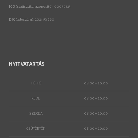
ICO
(statisztikai azonosító): 00059323
DIC
(adószám): 2021151660
NYITVATARTÁS
HÉTFŐ
08:00 – 20:00
KEDD
08:00 – 20:00
SZERDA
08:00 – 20:00
CSÜTÖRTÖK
08:00 – 20:00