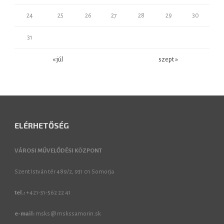
24
25
26
27
28
29
30
31
« júl
szept »
ELÉRHETŐSÉG
VÁROSI MŰVELŐDÉSI KÖZPONT
Szent István tér 489/2, 931 01 Somorja
tel.:
+421-31-562 22 41
e-mail:
msks @ mskssamorin.sk