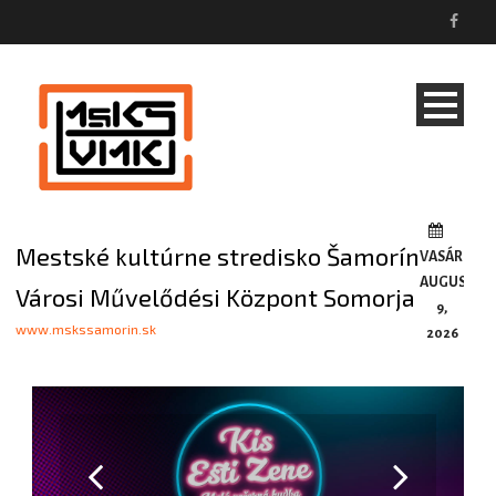
Mestské kultúrne stredisko Šamorín
VASÁRNAP,
AUGUSZTU
Városi Művelődési Központ Somorja
9,
www.mskssamorin.sk
2026