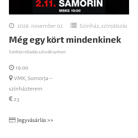
2026. november 02.
Színház, színjátszás
Még egy kört mindenkinek
Színházi előadás szlovák nyelven.
19:00
VMK, Somorja –
színházterem
23
Jegyvásárlás >>