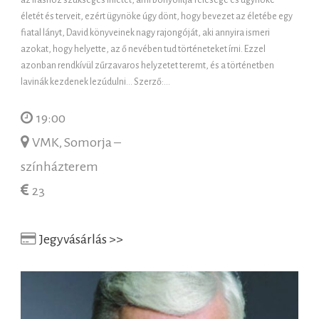
az íráshoz szükséges ihletet, ami bonyolítja felesége és ügynöke
életét és terveit, ezért ügynöke úgy dönt, hogy bevezet az életébe egy
fiatal lányt, David könyveinek nagy rajongóját, aki annyira ismeri
azokat, hogy helyette, az ő nevében tud történeteket írni. Ezzel
azonban rendkívül zűrzavaros helyzetet teremt, és a történetben
lavinák kezdenek lezúdulni… Szerző:...
19:00
VMK, Somorja –
színházterem
23
Jegyvásárlás >>