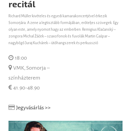
recitál
Richard Müller kivételes és egyedi kamarakoncertjével érkezik
Somorjára. A zene a legtisztább formájában, erőteljes szövegek. Egy
olyan este, amely nyomot hagy az emberben. Remigius Klačanský –
zongora Michal Žáček – szaxofonok és fuvolák Martin Gašpar –
nagybőgő Juraj Kuchárek – ütőhangszerek és perkusszió
18:00
VMK, Somorja –
színházterem
41.90-48.90
Jegyvásárlás >>