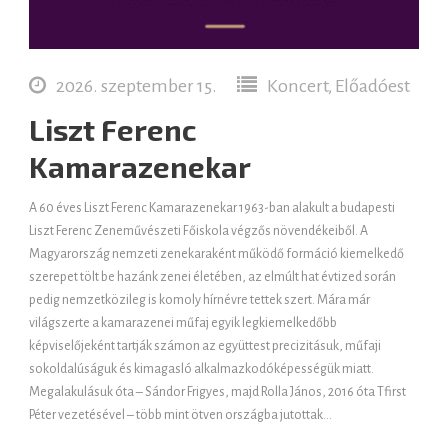
2026. szeptember 15.
Koncert, Előadóest
Liszt Ferenc
Kamarazenekar
A 60 éves Liszt Ferenc Kamarazenekar 1963-ban alakult a budapesti
Liszt Ferenc Zeneművészeti Főiskola végzős növendékeiből. A
Magyarország nemzeti zenekaraként működő formáció kiemelkedő
szerepet tölt be hazánk zenei életében, az elmúlt hat évtized során
pedig nemzetközileg is komoly hírnévre tettek szert. Mára már
világszerte a kamarazenei műfaj egyik legkiemelkedőbb
képviselőjeként tartják számon az együttest precizitásuk, műfaji
sokoldalúságuk és kimagasló alkalmazkodóképességük miatt.
Megalakulásuk óta – Sándor Frigyes, majd Rolla János, 2016 óta Tfirst
Péter vezetésével – több mint ötven országba jutottak...