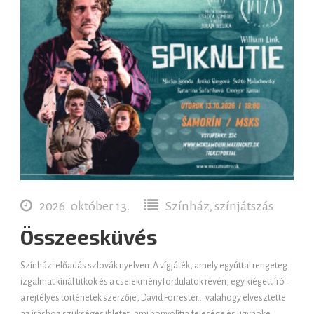
2026. október 13.
Színház, színjátszás
Összeesküvés
Színházi előadás szlovák nyelven. A vígjáték, amely egyúttal rengeteg
izgalmat kínál titkok és a cselekményfordulatok révén, egy kiégett író –
a rejtélyes történetek szerzője, David Forrester… valahogy elvesztette