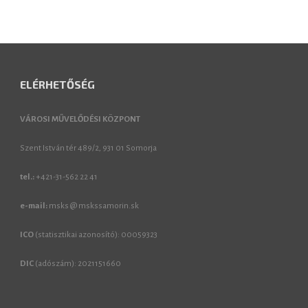
ELÉRHETŐSÉG
VÁROSI MŰVELŐDÉSI KÖZPONT
Szent István tér 489/2, 931 01 Somorja
tel.:
+421-31-562 22 41
e-mail:
msks @ mskssamorin.sk
ICO
(statisztikai azonosító): 00059323
DIC
(adószám): 2021151660