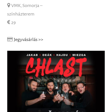
VMK, Somorja –
színházterem
29
Jegyvásárlás >>