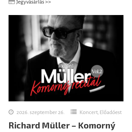
Jegyvásárlás >>
2026. szeptember 26.
Koncert, Előadóest
Richard Müller – Komorný