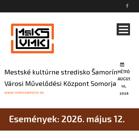
Mestské kultúrne stredisko Šamorín
HÉTFŐ,
AUGUSZTU
Városi Művelődési Központ Somorja
10,
www.mskssamorin.sk
2026
Események: 2026. május 12.