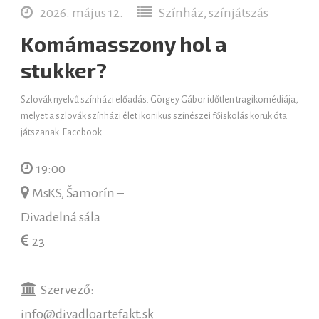
2026. május 12.
Színház, színjátszás
Komámasszony hol a
stukker?
Szlovák nyelvű színházi előadás. Görgey Gábor időtlen tragikomédiája,
melyet a szlovák színházi élet ikonikus színészei főiskolás koruk óta
játszanak. Facebook
19:00
MsKS, Šamorín –
Divadelná sála
23
Szervező:
info@divadloartefakt.sk