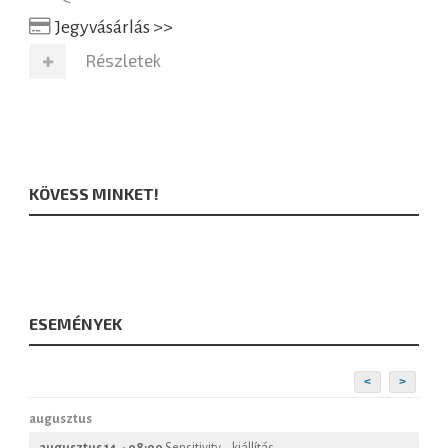
Jegyvásárlás >>
Részletek
KÖVESS MINKET!
ESEMÉNYEK
<
>
augusztus
augusztus 14. - 08:00
Sensitivity – kiállítás