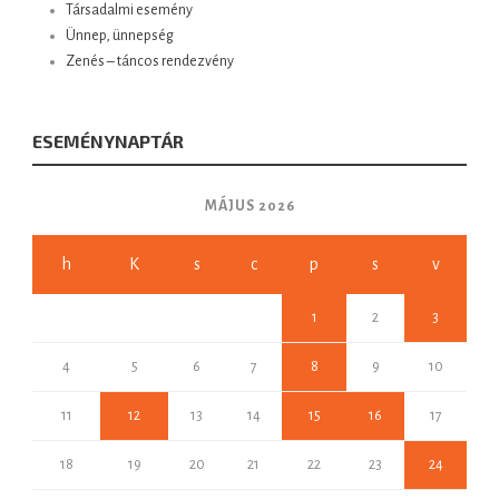
Társadalmi esemény
Ünnep, ünnepség
Zenés – táncos rendezvény
ESEMÉNYNAPTÁR
MÁJUS 2026
h
K
s
c
p
s
v
1
2
3
4
5
6
7
8
9
10
11
12
13
14
15
16
17
18
19
20
21
22
23
24