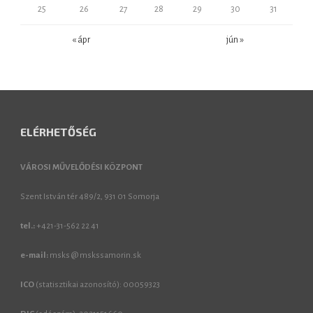
25
26
27
28
29
30
31
« ápr
jún »
ELÉRHETŐSÉG
VÁROSI MŰVELŐDÉSI KÖZPONT
Szent István tér 489/2, 931 01 Somorja
tel.:
+421-31-562 22 41
e-mail:
msks @ mskssamorin.sk
ICO
(statisztikai azonosító): 00059323