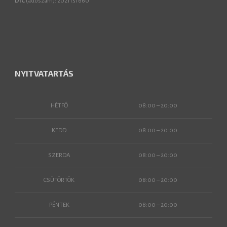
DIC
(adószám): 2021151660
NYITVATARTÁS
HÉTFŐ
08:00 – 20:00
KEDD
08:00 – 20:00
SZERDA
08:00 – 20:00
CSÜTÖRTÖK
08:00 – 20:00
PÉNTEK
08:00 – 20:00