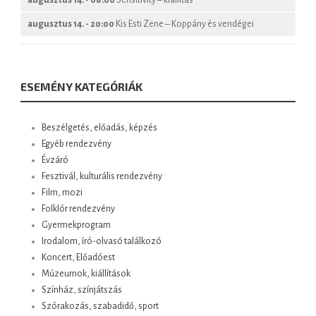
augusztus 14. - 20:00
Kis Esti Zene – Koppány és vendégei
ESEMÉNY KATEGÓRIÁK
Beszélgetés, előadás, képzés
Egyéb rendezvény
Évzáró
Fesztivál, kulturális rendezvény
Film, mozi
Folklór rendezvény
Gyermekprogram
Irodalom, író-olvasó találkozó
Koncert, Előadóest
Múzeumok, kiállítások
Színház, színjátszás
Szórakozás, szabadidő, sport