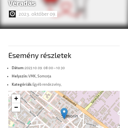
Véradás
2023. október 09.
Slovenčina
Esemény részletek
Dátum:
2023.10.09. 08:00
–
10:30
Helyszín:
VMK, Somorja
Kategóriák:
Egyéb rendezvény,
+
−