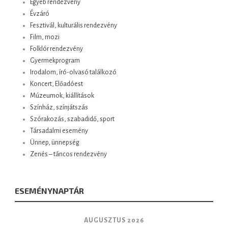
Egyéb rendezvény
Évzáró
Fesztivál, kulturális rendezvény
Film, mozi
Folklór rendezvény
Gyermekprogram
Irodalom, író-olvasó találkozó
Koncert, Előadóest
Múzeumok, kiállítások
Színház, színjátszás
Szórakozás, szabadidő, sport
Társadalmi esemény
Ünnep, ünnepség
Zenés – táncos rendezvény
ESEMÉNYNAPTÁR
AUGUSZTUS 2026