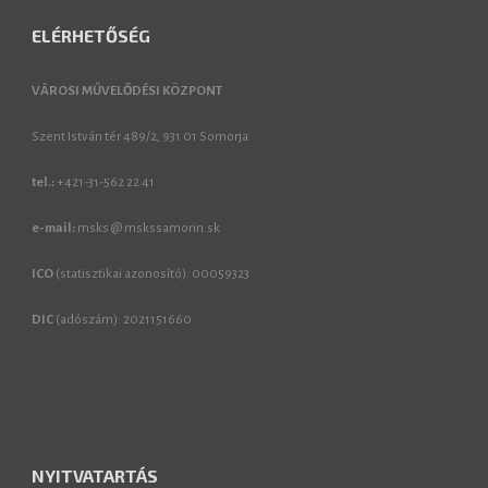
ELÉRHETŐSÉG
VÁROSI MŰVELŐDÉSI KÖZPONT
Szent István tér 489/2, 931 01 Somorja
tel.:
+421-31-562 22 41
e-mail:
msks @ mskssamorin.sk
ICO
(statisztikai azonosító): 00059323
DIC
(adószám): 2021151660
NYITVATARTÁS