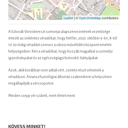
Leaflet
| ©
OpenStreetMap
contributors
A Szlovák Vöröskereszt somorjai alapszervezetének vezetősége
értesíti az önkéntes véradókat, hogy hétfőn, 2023. október 9-én, 8-tól
10.30 óráig véradást szervez a városi művelődési központ emeleti
helyiségeiben. Kéri a véradókat, hogy hozzák magukkal a személyi
igazolványukat és az egészségügyi biztosító-kártyájukat.
Azok, akik korábban nem adtak vért, szintén részt vehetnek a
véradáson. A transzfuziológiai állomás szakemberei a helyszínen
megállapítják a vércsoportot.
Minden csepp vér számít, mert életet ment.
KÖVESS MINKET!