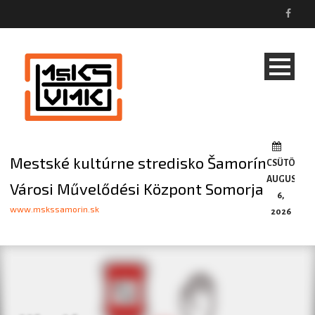
Mestské kultúrne stredisko Šamorín
CSÜTÖRTÖ
AUGUSZTU
Városi Művelődési Központ Somorja
6,
www.mskssamorin.sk
2026