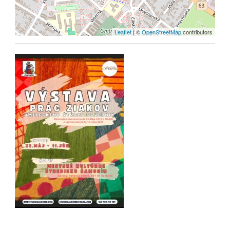
Leaflet
| ©
OpenStreetMap
contributors