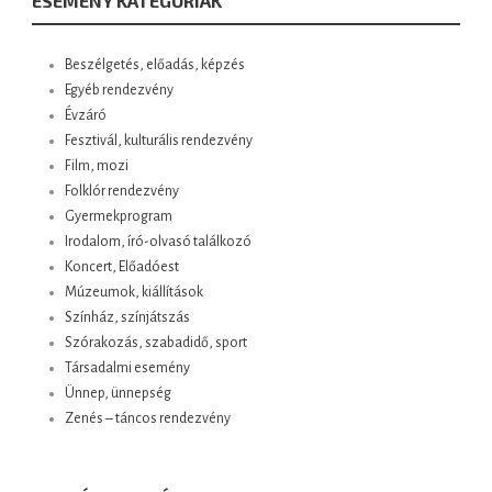
ESEMÉNY KATEGÓRIÁK
Beszélgetés, előadás, képzés
Egyéb rendezvény
Évzáró
Fesztivál, kulturális rendezvény
Film, mozi
Folklór rendezvény
Gyermekprogram
Irodalom, író-olvasó találkozó
Koncert, Előadóest
Múzeumok, kiállítások
Színház, színjátszás
Szórakozás, szabadidő, sport
Társadalmi esemény
Ünnep, ünnepség
Zenés – táncos rendezvény