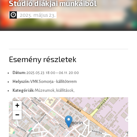
Stúdió diákjai munkáiból
2025. május 23.
Slovenčina
Esemény részletek
Dátum:
2025.05.23. 18:00
–
06.11. 20:00
Helyszín:
VMK Somorja - kállítóterem
Kategóriák:
Múzeumok, kiállítások,
+
−