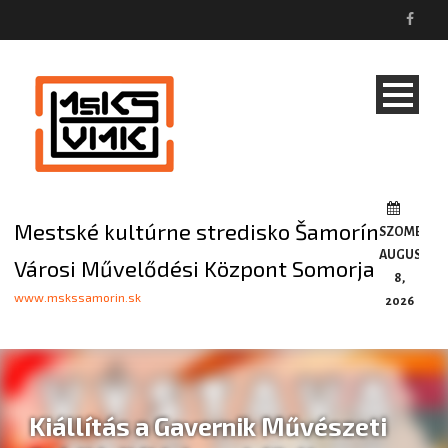
Mestské kultúrne stredisko Šamorín
SZOMBAT,
AUGUSZTU
Városi Művelődési Központ Somorja
8,
www.mskssamorin.sk
2026
Kiállítás a Gavernik Művészeti