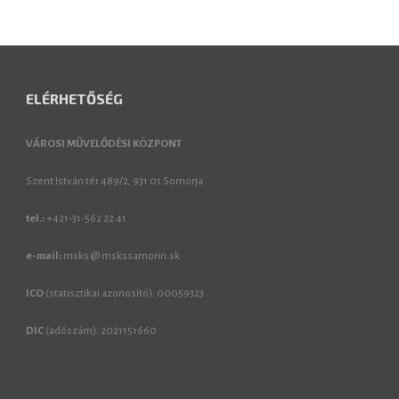
ELÉRHETŐSÉG
VÁROSI MŰVELŐDÉSI KÖZPONT
Szent István tér 489/2, 931 01 Somorja
tel.:
+421-31-562 22 41
e-mail:
msks @ mskssamorin.sk
ICO
(statisztikai azonosító): 00059323
DIC
(adószám): 2021151660