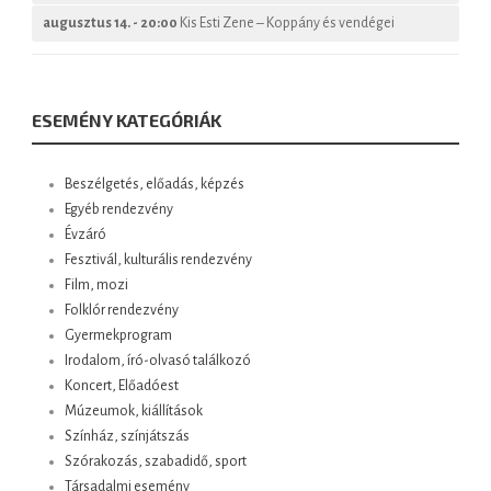
augusztus 14. - 20:00
Kis Esti Zene – Koppány és vendégei
ESEMÉNY KATEGÓRIÁK
Beszélgetés, előadás, képzés
Egyéb rendezvény
Évzáró
Fesztivál, kulturális rendezvény
Film, mozi
Folklór rendezvény
Gyermekprogram
Irodalom, író-olvasó találkozó
Koncert, Előadóest
Múzeumok, kiállítások
Színház, színjátszás
Szórakozás, szabadidő, sport
Társadalmi esemény