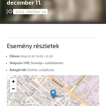
december 11.
2024. október 30.
Slovenčina
Esemény részletek
Dátum:
2024.10.30. 19:00
–
21:00
Helyszín:
VMK, Somorja – színházterem
Kategóriák:
Színház, színjátszás,
+
−