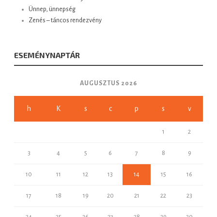
Ünnep, ünnepség
Zenés – táncos rendezvény
ESEMÉNYNAPTÁR
AUGUSZTUS 2026
h
K
s
c
p
s
v
1
2
3
4
5
6
7
8
9
10
11
12
13
14
15
16
17
18
19
20
21
22
23