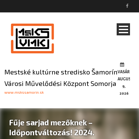
Mestské kultúrne stredisko Šamorín
VASÁRNAP,
AUGUSZTU
Városi Művelődési Központ Somorja
9,
www.mskssamorin.sk
2026
Fűje sarjad mezőknek –
Időpontváltozás! 2024.