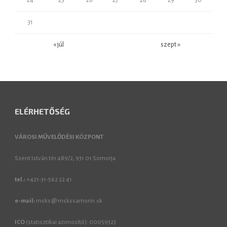
24
25
26
27
28
29
30
31
« júl
szept »
ELÉRHETŐSÉG
VÁROSI MŰVELŐDÉSI KÖZPONT
Szent István tér 489/2, 931 01 Somorja
tel.:
+421-31-562 22 41
e-mail:
msks @ mskssamorin.sk
ICO
(statisztikai azonosító): 00059323