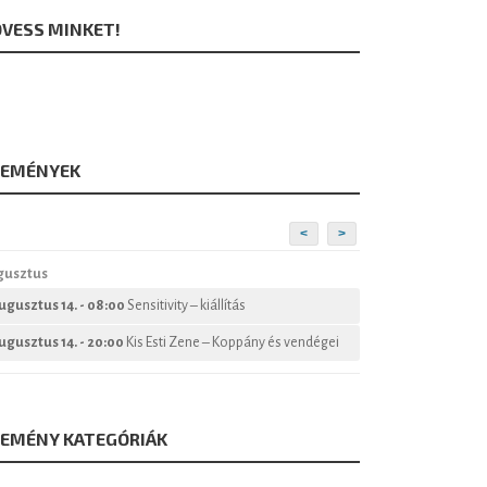
VESS MINKET!
SEMÉNYEK
<
>
gusztus
ugusztus 14. - 08:00
Sensitivity – kiállítás
ugusztus 14. - 20:00
Kis Esti Zene – Koppány és vendégei
SEMÉNY KATEGÓRIÁK