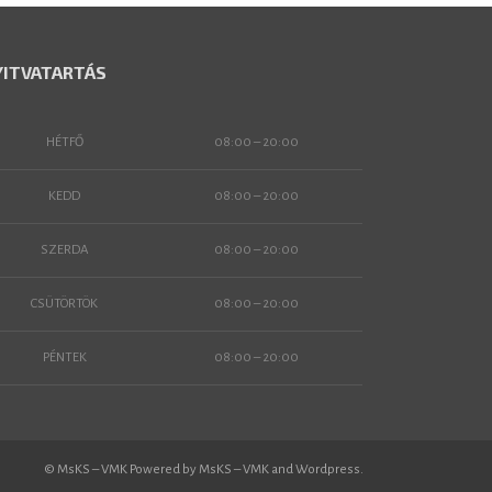
YITVATARTÁS
HÉTFŐ
08:00 – 20:00
KEDD
08:00 – 20:00
SZERDA
08:00 – 20:00
CSÜTÖRTÖK
08:00 – 20:00
PÉNTEK
08:00 – 20:00
© MsKS – VMK Powered by MsKS – VMK and Wordpress.