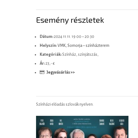
Esemény részletek
Dátum:
2024.11.11. 19:00
–
20:30
Helyszín:
VMK, Somorja – színházterem
Kategóriák:
Színház, színjátszás,
Ár:
23,- €
Jegyvásárlás >>
Színházi előadás szlovák nyelven.