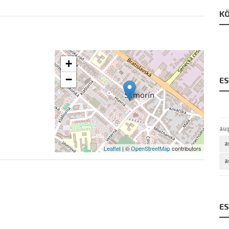
KÖ
+
−
E
au
a
Leaflet
| ©
OpenStreetMap
contributors
a
E