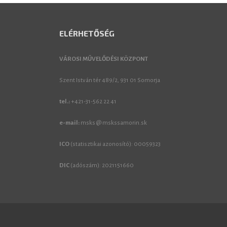
ELÉRHETŐSÉG
VÁROSI MŰVELŐDÉSI KÖZPONT
Szent István tér 489/2, 931 01 Somorja
tel.:
+421-31-562 22 41
e-mail:
msks @ mskssamorin.sk
ICO
(statisztikai azonosító): 00059323
DIC
(adószám): 2021151660