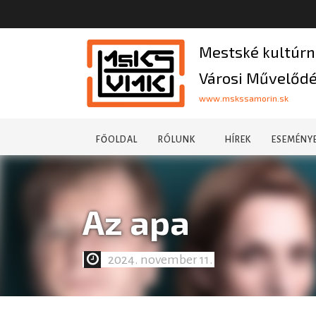
Mestské kultúrn
Városi Művelődé
www.mskssamorin.sk
FŐOLDAL
RÓLUNK
HÍREK
ESEMÉNY
Az apa
2024. november 11.