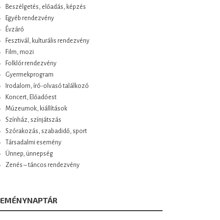
Beszélgetés, előadás, képzés
Egyéb rendezvény
Évzáró
Fesztivál, kulturális rendezvény
Film, mozi
Folklór rendezvény
Gyermekprogram
Irodalom, író-olvasó találkozó
Koncert, Előadóest
Múzeumok, kiállítások
Színház, színjátszás
Szórakozás, szabadidő, sport
Társadalmi esemény
Ünnep, ünnepség
Zenés – táncos rendezvény
SEMÉNYNAPTÁR