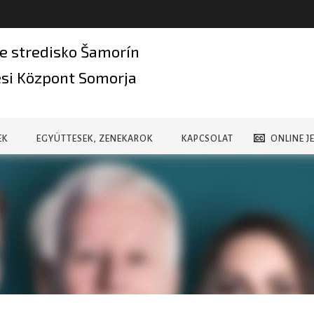
e stredisko Šamorín
si Központ Somorja
EK
EGYÜTTESEK, ZENEKAROK
KAPCSOLAT
ONLINE J