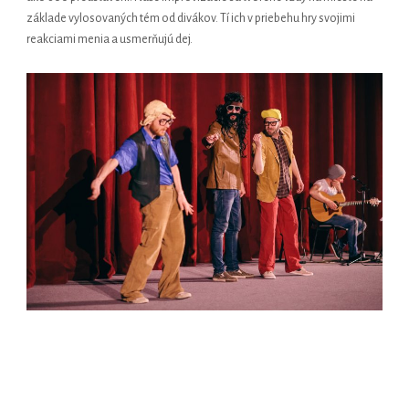
základe vylosovaných tém od divákov. Tí ich v priebehu hry svojimi
reakciami menia a usmerňujú dej.