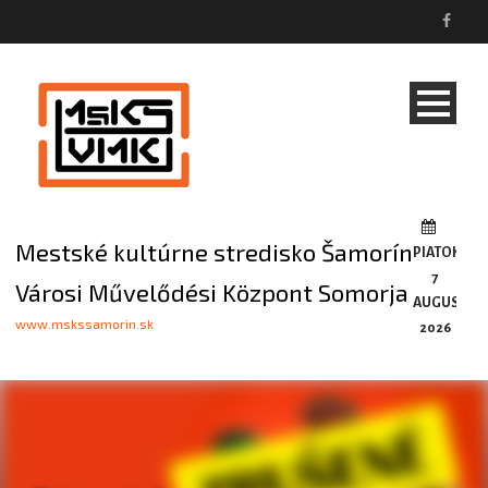
Mestské kultúrne stredisko Šamorín
PIATOK,
7
Városi Művelődési Központ Somorja
AUGUSTA,
www.mskssamorin.sk
2026