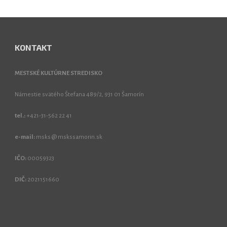
KONTAKT
MESTSKÉ KULTÚRNE STREDISKO
Námestie svätého Štefana 489/2, 931 01 Šamorín
tel.:
+421-31-562 22 41
e-mail:
msks @ mskssamorin.sk
IČO:
00059323
DIČ:
2021151660