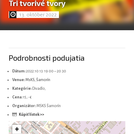
Tri tvorivé tvory
13. október 2022.
Magyar
Podrobnosti podujatia
Dátum:
2022.10.13. 19:00
–
20:30
Venue:
MsKS, Šamorín
Kategórie:
Divadlo,
Cena:
15,- €
Organizátor:
MSKS Šamorín
Kúpiť lístok >>
+