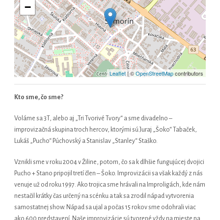
−
Leaflet
| ©
OpenStreetMap
contributors
Kto sme, čo sme?
Voláme sa 3T, alebo aj „Tri Tvorivé Tvory“ a sme divadelno –
improvizačná skupina troch hercov, ktorými sú Juraj „Šoko“ Tabaček,
Lukáš „Pucho“ Púchovský a Stanislav „Stanley“ Staško.
Vznikli sme v roku 2004 v Žiline, potom, čo sa k dlhšie fungujúcej dvojici
Pucho + Stano pripojil tretí člen – Šoko. Improvizácii sa však každý z nás
venuje už od roku 1997. Ako trojica sme hrávali na Improligách, kde nám
nestačil krátky čas určený na scénku a tak sa zrodil nápad vytvorenia
samostatnej show. Nápad sa ujal a počas 15 rokov sme odohrali viac
ako 600 predstavení. Naše improvizácie sú tvorené vždy na mieste na