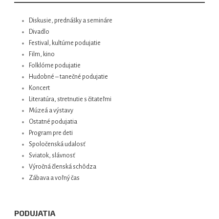
Diskusie, prednášky a semináre
Divadlo
Festival, kultúrne podujatie
Film, kino
Folklórne podujatie
Hudobné – tanečné podujatie
Koncert
Literatúra, stretnutie s čitateľmi
Múzeá a výstavy
Ostatné podujatia
Program pre deti
Spoločenská udalosť
Sviatok, slávnosť
Výročná členská schôdza
Zábava a voľný čas
PODUJATIA