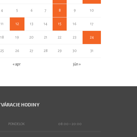
4
5
6
7
8
9
10
11
12
13
14
15
16
17
18
19
20
21
22
23
24
25
26
27
28
29
30
31
« apr
jún »
VÁRACIE HODINY
PONDELOK
08:00 – 20:00