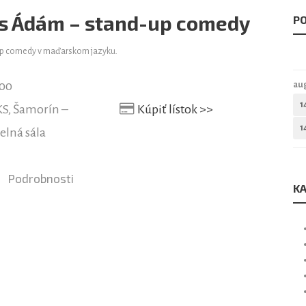
ss Ádám – stand-up comedy
PO
p comedy v maďarskom jazyku.
:00
au
1
S, Šamorín –
Kúpiť lístok >>
1
elná sála
Podrobnosti
KA