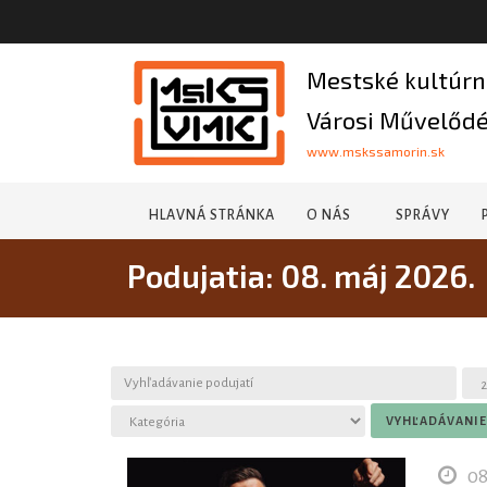
Mestské kultúrn
Városi Művelődé
www.mskssamorin.sk
HLAVNÁ STRÁNKA
O NÁS
SPRÁVY
Podujatia: 08. máj 2026.
08