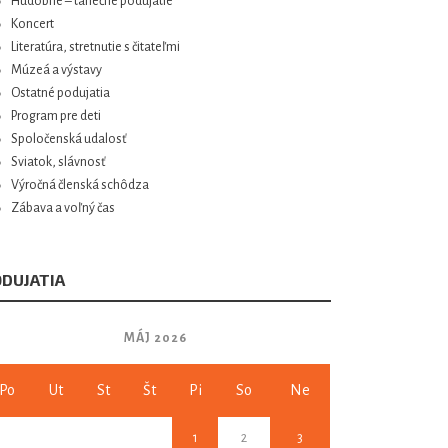
Hudobné – tanečné podujatie
Koncert
Literatúra, stretnutie s čitateľmi
Múzeá a výstavy
Ostatné podujatia
Program pre deti
Spoločenská udalosť
Sviatok, slávnosť
Výročná členská schôdza
Zábava a voľný čas
DUJATIA
MÁJ 2026
Po
Ut
St
Št
Pi
So
Ne
1
2
3