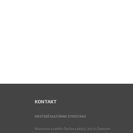
KONTAKT
MESTSKÉ KULTÚRNE STREDISKO
Námestie svätého Štefana 489/2, 931 01 Šamorín