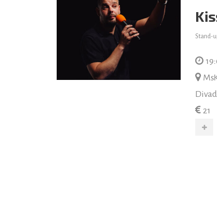
Ki
Stand-u
19
MsK
Divad
21