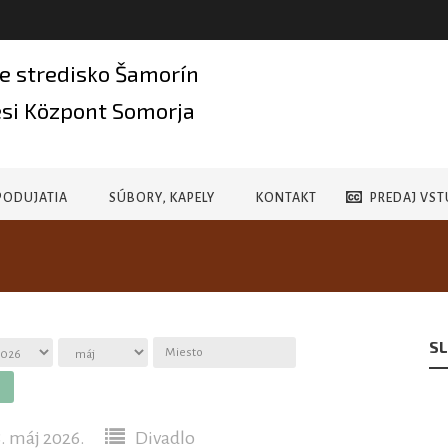
e stredisko Šamorín
si Központ Somorja
PODUJATIA
SÚBORY, KAPELY
KONTAKT
PREDAJ VST
SL
. máj 2026.
Divadlo