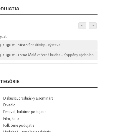
DUJATIA
<
>
gust
4. august - 08:00
Sensitivity – výstava
4. august - 20:00
Malá večerná hudba – Koppány a jeho hostia
TEGÓRIE
Diskusie, prednášky a semináre
Divadlo
Festival, kultúrne podujatie
Film, kino
Folklórne podujatie